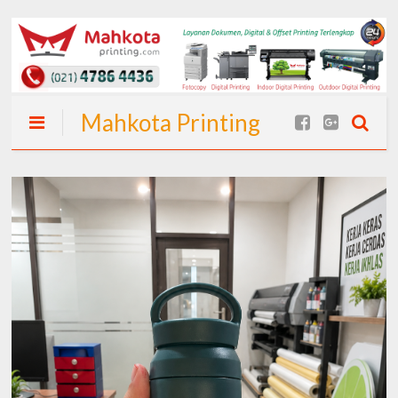
Mahkota Printing
| Spanduk Cepat
24 Jam (Langsung
Jadi) I Spanduk
Murah Jakarta
dan Percetakan