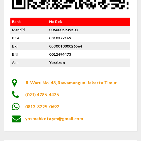
Bank
No Rek
Mandiri
0060005939503
BCA
8810372169
BRI
053001000026564
BNI
0012494473
A.n.
Yosrizon
Jl. Waru No. 48, Rawamangun-Jakarta Timur
(021) 4786-4436
0813-8225-0692
yosmahkota.ym@gmail.com