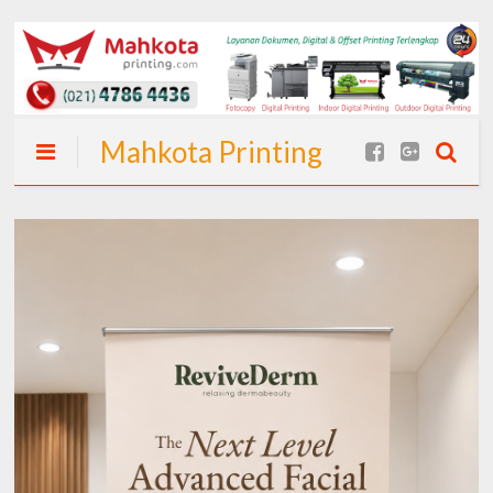
Mahkota Printing
| Spanduk Cepat
24 Jam (Langsung
Jadi) I Spanduk
Murah Jakarta
dan Percetakan