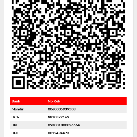
Bank
No Rek
Mandiri
0060005939503
BCA
8810372169
BRI
053001000026564
BNI
0012494473