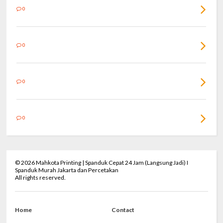
0
0
0
0
©
2026
Mahkota Printing | Spanduk Cepat 24 Jam (Langsung Jadi) I
Spanduk Murah Jakarta dan Percetakan
All rights reserved.
Home
Contact