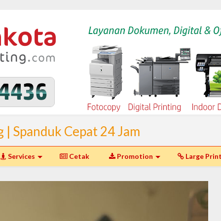
g | Spanduk Cepat 24 Jam
I Spanduk Murah Jakarta dan
Services
Cetak
Promotion
Large Prin