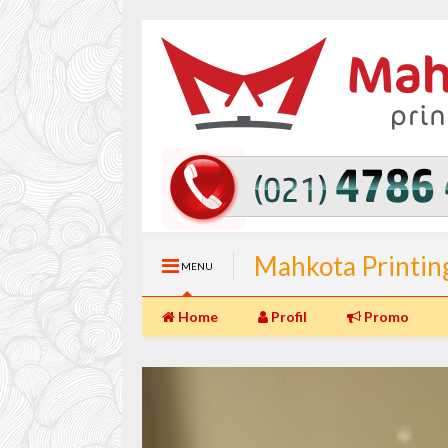
Mahkota Printin
MENU
(Langsung Jadi) 
Home
Profil
Promo
Percetakan