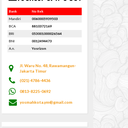
Bank
No Rek
Mandiri
0060005939503
BCA
8810372169
BRI
053001000026564
BNI
0012494473
A.n.
Yosrizon
Jl. Waru No. 48, Rawamangun-
Jakarta Timur
(021) 4786-4436
0813-8225-0692
yosmahkota.ym@gmail.com