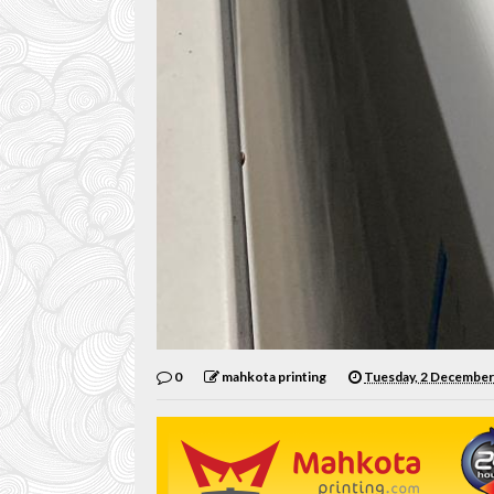
0
mahkota printing
Tuesday, 2 December