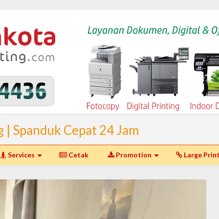
g | Spanduk Cepat 24 Jam
I Spanduk Murah Jakarta dan
Services
Cetak
Promotion
Large Prin