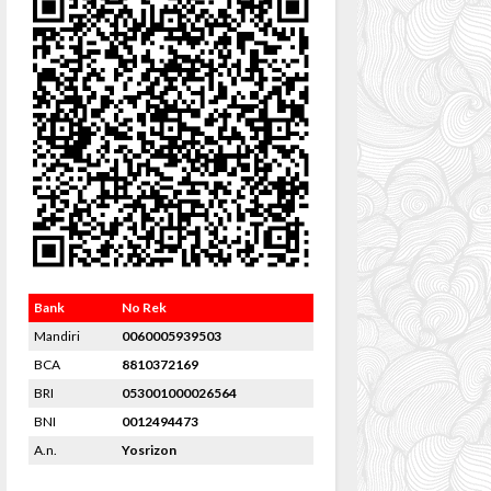
Bank
No Rek
Mandiri
0060005939503
BCA
8810372169
BRI
053001000026564
BNI
0012494473
A.n.
Yosrizon