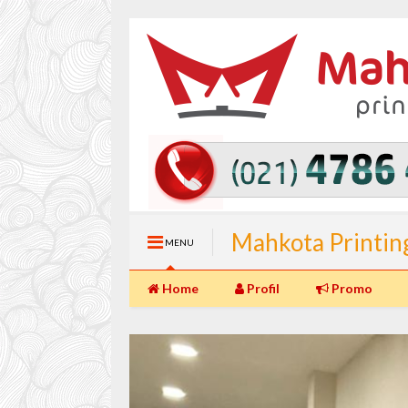
Mahkota Printin
MENU
(Langsung Jadi) 
Home
Profil
Promo
Percetakan