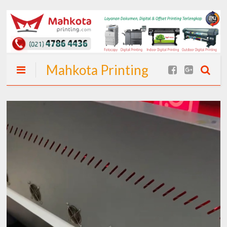
Mahkota Printing
| Spanduk Cepat
24 Jam (Langsung
Jadi) I Spanduk
Murah Jakarta
dan Percetakan