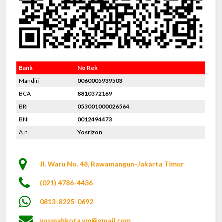
Bank
No Rek
Mandiri
0060005939503
BCA
8810372169
BRI
053001000026564
BNI
0012494473
A.n.
Yosrizon
Jl. Waru No. 48, Rawamangun-Jakarta Timur
(021) 4786-4436
0813-8225-0692
yosmahkota.ym@gmail.com