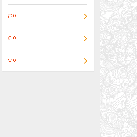
0
0
0