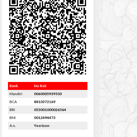
Bank
No Rek
Mandiri
0060005939503
BCA
8810372169
BRI
053001000026564
BNI
0012494473
A.n.
Yosrizon