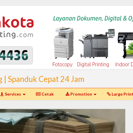
g | Spanduk Cepat 24 Jam
I Spanduk Murah Jakarta dan
Services
Cetak
Promotion
Large Prin