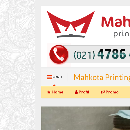
Mahkota Printin
MENU
(Langsung Jadi) 
Home
Profil
Promo
Percetakan