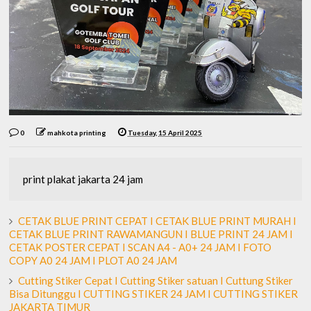
0
mahkota printing
Tuesday, 15 April 2025
print plakat jakarta 24 jam
CETAK BLUE PRINT CEPAT I CETAK BLUE PRINT MURAH I
CETAK BLUE PRINT RAWAMANGUN I BLUE PRINT 24 JAM I
CETAK POSTER CEPAT I SCAN A4 - A0+ 24 JAM I FOTO
COPY A0 24 JAM I PLOT A0 24 JAM
Cutting Stiker Cepat I Cutting Stiker satuan I Cuttung Stiker
Bisa Ditunggu I CUTTING STIKER 24 JAM I CUTTING STIKER
JAKARTA TIMUR