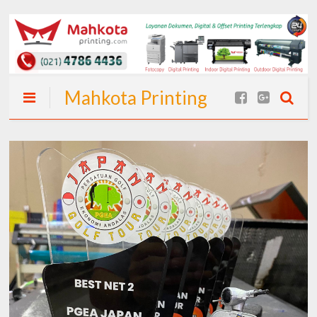
Mahkota Printing
| Spanduk Cepat
24 Jam (Langsung
Jadi) I Spanduk
Murah Jakarta
dan Percetakan