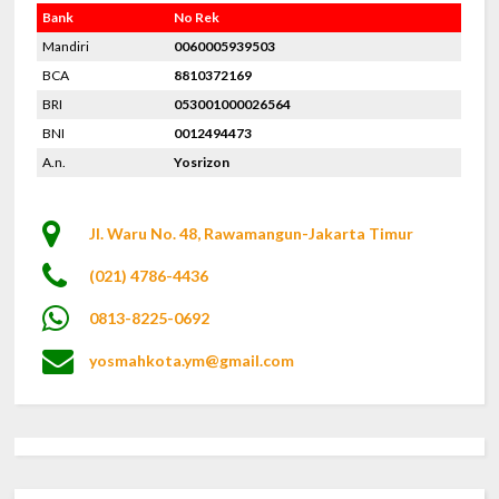
Bank
No Rek
Mandiri
0060005939503
BCA
8810372169
BRI
053001000026564
BNI
0012494473
A.n.
Yosrizon
Jl. Waru No. 48, Rawamangun-Jakarta Timur
(021) 4786-4436
0813-8225-0692
yosmahkota.ym@gmail.com