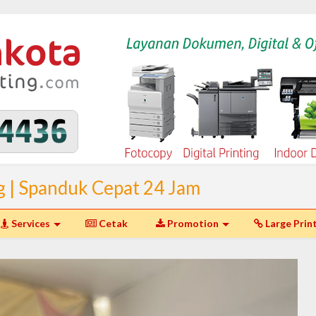
g | Spanduk Cepat 24 Jam
I Spanduk Murah Jakarta dan
Services
Cetak
Promotion
Large Prin