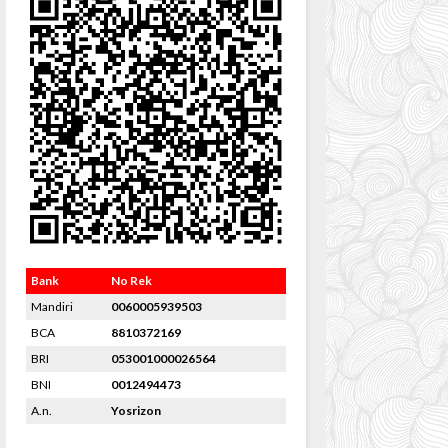
Bank
No Rek
Mandiri
0060005939503
BCA
8810372169
BRI
053001000026564
BNI
0012494473
A.n.
Yosrizon