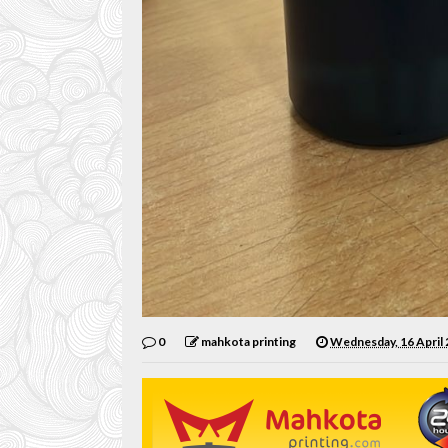
0
mahkota printing
Wednesday, 16 April