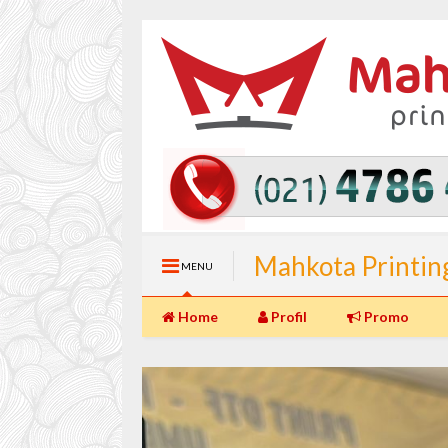
Mahkota Printin
MENU
(Langsung Jadi) 
Home
Profil
Promo
Percetakan