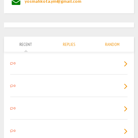
yosmahkota.ym@gmail.com
RECENT
REPLIES
RANDOM
0
0
0
0