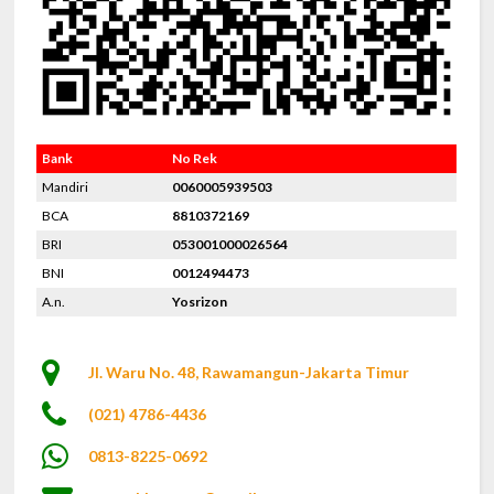
Bank
No Rek
Mandiri
0060005939503
BCA
8810372169
BRI
053001000026564
BNI
0012494473
A.n.
Yosrizon
Jl. Waru No. 48, Rawamangun-Jakarta Timur
(021) 4786-4436
0813-8225-0692