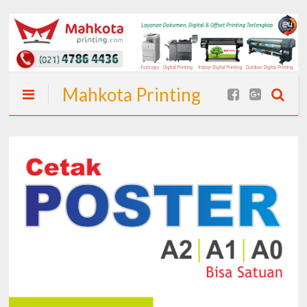
Mahkota Printing
| Spanduk Cepat
24 Jam (Langsung
Jadi) I Spanduk
Murah Jakarta
dan Percetakan