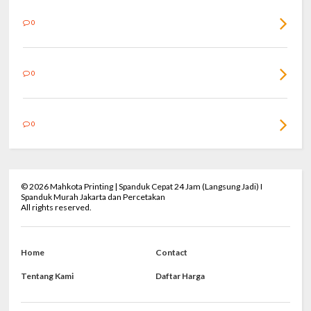
0
0
0
©
2026
Mahkota Printing | Spanduk Cepat 24 Jam (Langsung Jadi) I
Spanduk Murah Jakarta dan Percetakan
All rights reserved.
Home
Contact
Tentang Kami
Daftar Harga