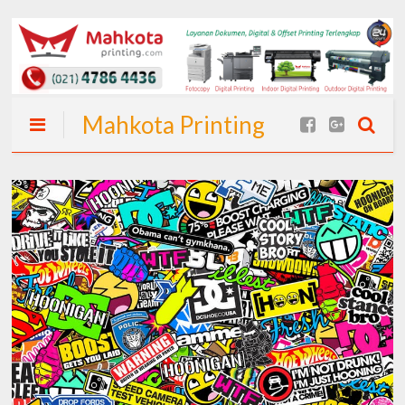
Mahkota Printing
| Spanduk Cepat
24 Jam (Langsung
Jadi) I Spanduk
Murah Jakarta
dan Percetakan