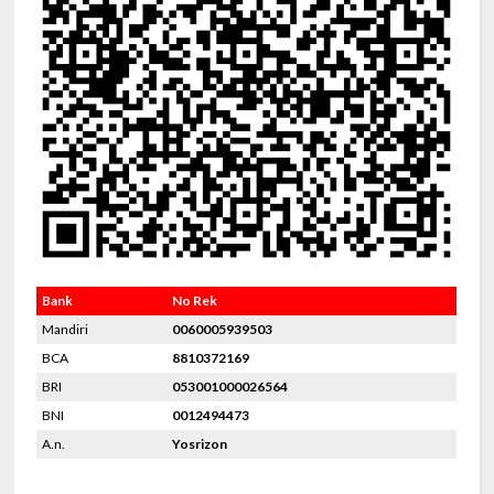
Bank
No Rek
Mandiri
0060005939503
BCA
8810372169
BRI
053001000026564
BNI
0012494473
A.n.
Yosrizon