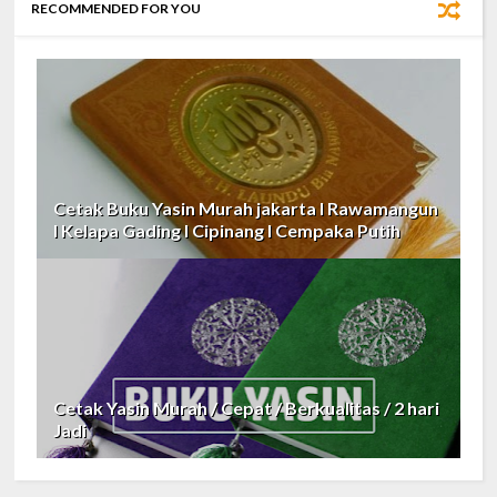
RECOMMENDED FOR YOU
Cetak Buku Yasin Murah jakarta I Rawamangun
I Kelapa Gading I Cipinang I Cempaka Putih
Cetak Yasin Murah / Cepat / Berkualitas / 2 hari
Jadi